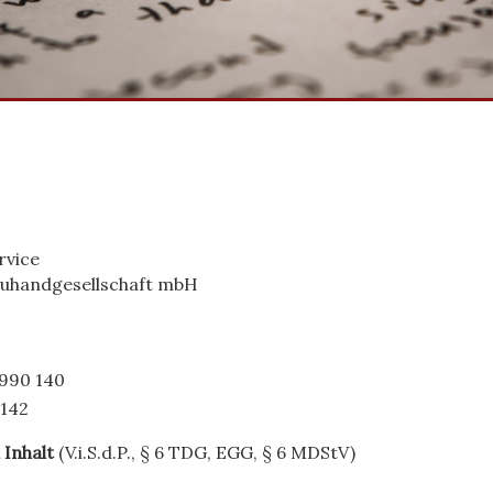
rvice
euhandgesellschaft mbH
 990 140
 142
 Inhalt
(V.i.S.d.P., § 6 TDG, EGG, § 6 MDStV)