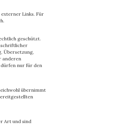
 externer Links. Für
h.
echtlich geschützt.
chriftlicher
g, Übersetzung,
r anderen
dürfen nur für den
Gleichwohl übernimmt
bereitgestellten
er Art und sind